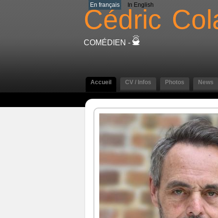
En français
In English
Cédric
Col
COMÉDIEN -
Accueil
CV / Infos
Photos
News