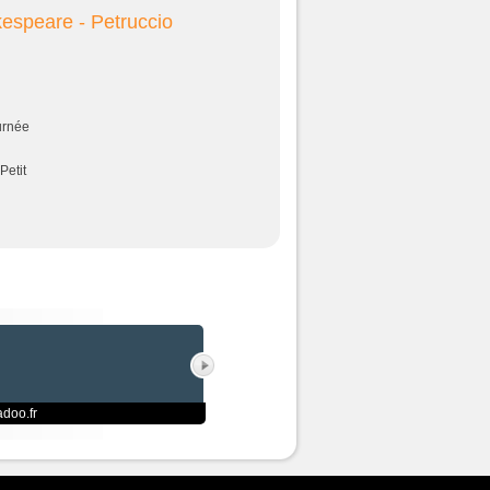
espeare - Petruccio
urnée
Petit
doo.fr