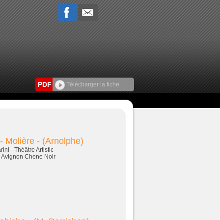
PDF
Télécharger la fiche
 Molière - (Arnolphe)
ni - Théâtre Artistic
is Avignon Chene Noir