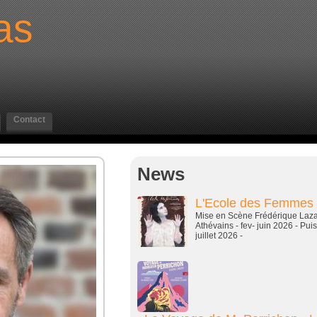
as
Contact
News
L'Ecole des Femmes -
Mise en Scène Frédérique Lazari
Athévains - fev- juin 2026 - Pu
juillet 2026 -