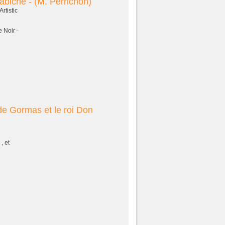
abiche - (M. Perrichon)
rtistic
 Noir -
 de Gormas et le roi Don
, et